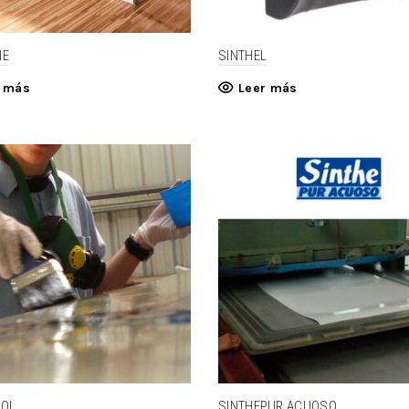
NE
SINTHEL
r más
Leer más
POL
SINTHEPUR ACUOSO