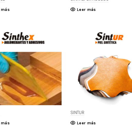
r más
Leer más
X
SINTUR
r más
Leer más