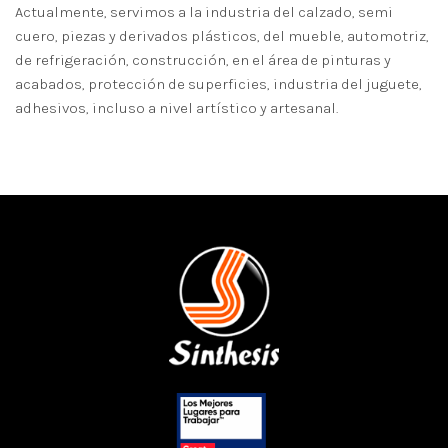
Actualmente, servimos a la industria del calzado, semi
cuero, piezas y derivados plásticos, del mueble, automotriz,
de refrigeración, construcción, en el área de pinturas y
acabados, protección de superficies, industria del juguete,
adhesivos, incluso a nivel artístico y artesanal.