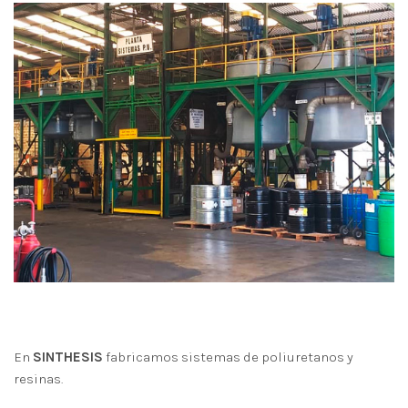
En
SINTHESIS
fabricamos sistemas de poliuretanos y
resinas.