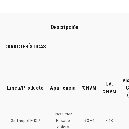
Descripción
CARACTERÍSTICAS
Vi
I.A.
Línea/Producto
Apariencia
%NVM
G
%NVM
Traslucido
Sinthepol I-110P
Rosado
60 ± 1
≤ 18
violeta