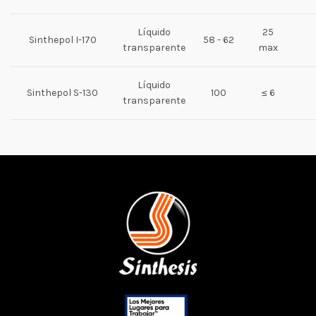
Líquido
25
Sinthepol I-170
58 - 62
transparente
max
Líquido
Sinthepol S-130
100
≤ 6
transparente