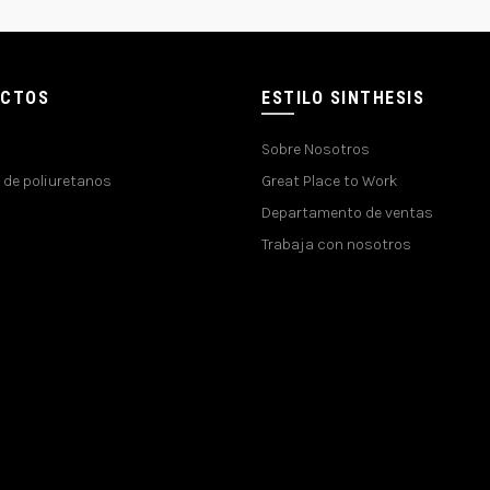
UCTOS
ESTILO SINTHESIS
Sobre Nosotros
 de poliuretanos
Great Place to Work
Departamento de ventas
Trabaja con nosotros