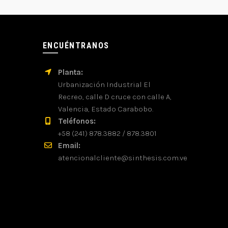
ENCUÉNTRANOS
Planta:
Urbanización Industrial El
Recreo, calle D cruce con calle A,
Valencia, Estado Carabobo.
Teléfonos:
+58 (241) 878.3882 / 878.3801
Email:
atencionalcliente@sinthesis.com.ve