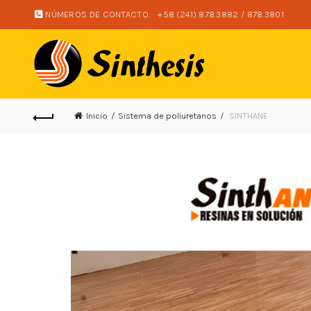
NÚMEROS DE CONTACTO:
+58 (241) 878.3882 / 878.3801
Inicio
Sistema de poliuretanos
SINTHANE